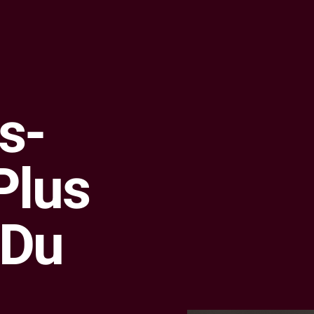
s-
Plus
 Du